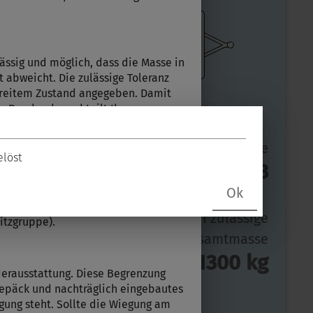
lässig und möglich, dass die Masse in
abweicht. Die zulässige Toleranz
bereitem Zustand angegeben. Damit
NOVALINE 470
m Bandende und teilt Ihrem
erungen zu der Masse in
st finden Sie im Abschnitt
Preis ab
Schlafplätze
elöst
29.490,– €
3
Ok
hl von Sonderausstattung kann sich
Länge
Technisch zulässige
Sitzgruppe).
6,44
Gesamtmasse
1300 kg
m
derausstattung. Diese Begrenzung
 Gepäck und nachträglich eingebautes
gung steht. Sollte die Wiegung am