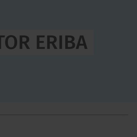
29.490,– €
Grundpreis in
29.655,– €
TOR ERIBA
Fahrzeugpreis
Abnahme/Bri
Schritt 1 / 10
GRUNDRISS