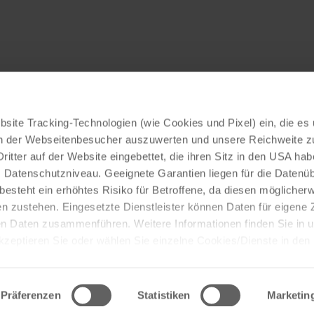
site Tracking-Technologien (wie Cookies und Pixel) ein, die es
en der Webseitenbesucher auszuwerten und unsere Reichweite 
ritter auf der Website eingebettet, die ihren Sitz in den USA ha
Datenschutzniveau. Geeignete Garantien liegen für die Datenüb
s besteht ein erhöhtes Risiko für Betroffene, da diesen möglicher
n zustehen. Eingesetzte Dienstleister können Daten für eigene
en Daten zusammenführen. Weitere Informationen finden Sie in 
Akzeptieren Sie oder wählen Sie einzelne Cookies/Dienste in den
 Einwilligung zur Verarbeitung Ihrer Daten zu den genannten Zwe
, für den Besuch der Website nicht erforderlich und kann jederzeit 
Datenschutz
Rechtliche Hinweise
Sicherheitshinweise
G
werden. Klicken Sie auf Ablehnen, werden nur die notwendigen C
Präferenzen
Statistiken
Marketin
rmationen Basisfahrzeug
Hinweisgebersystem
Cookie-Eins
für den störungsfreien Betrieb der Webseite und die Ermöglichun