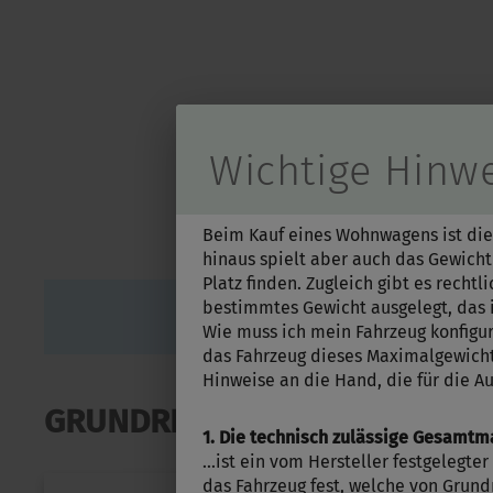
Durch Scrolling
Wichtige Hinwe
Beim Kauf eines Wohnwagens ist die
hinaus spielt aber auch das Gewicht 
Platz finden. Zugleich gibt es recht
bestimmtes Gewicht ausgelegt, das i
Wie muss ich mein Fahrzeug konfigu
das Fahrzeug dieses Maximalgewicht 
Hinweise an die Hand, die für die A
GRUNDRISS
1. Die technisch zulässige Gesamt
...ist ein vom Hersteller festgelegt
das Fahrzeug fest, welche von Grundri