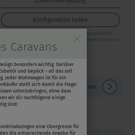
Zusammenfassung
Konfiguration laden
Bitte beachten Sie, dass es sich um eine beispielhafte
Außenaufnahme dieser Baureihe handelt. Andere Grundrisse
tieren der Hinweise im Ove
es Caravans
können abweichen. Abbildung kann zum Teil
Sonderausstattung enthalten.
Design besonders wichtig. Darüber
Zubehör und Gepäck – all das soll
ng. Jeder Wohnwagen ist für ein
käufer stellt sich damit die Frage:
Linien / Pakete
issen unterzubringen, ohne dass
en wir dir nachfolgend einige
tig sind:
 grundrissbezogen eine Obergrenze für
 finden die entsprechende Angabe für