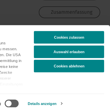
Zusammenfassung
Cookies zulassen
 uns
zu messen.
Auswahl erlauben
ben. Die USA
ermittlung in
Cookies ablehnen
weise keine
 Zwecke
unserer
 Einstellungen
cken. Die
über die
ewichtshinweise
ookies auf
g
Details anzeigen
tellungen
g der