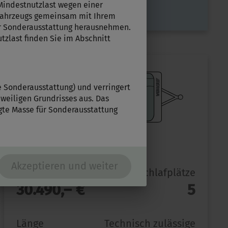
ausgewählt
Mindestnutzlast wegen einer
 Fahrzeugs gemeinsam mit Ihrem
er Sonderausstattung herausnehmen.
tzlast finden Sie im Abschnitt
e Sonderausstattung) und verringert
weiligen Grundrisses aus. Das
gte Masse für Sonderausstattung
NOVALINE 515
Akzeptieren und weiter
Preis ab
Schlafplätze
30.490,– €
5
Länge
Technisch zulässige