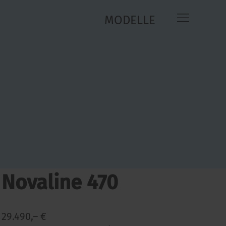
MODELLE
1.300
kg
a)
kl. MwSt.
zul.
Gesamtgewicht
165
kg
 inkl. MwSt. und TÜV-
a)
ef
Zuladung
Linien / Pakete
Novaline 470
29.490,– €