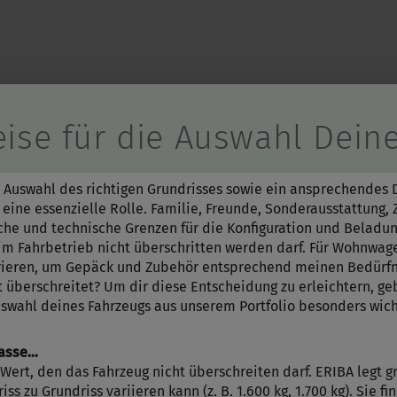
 wird der Button zum Akzep
ise für die Auswahl Dein
 Auswahl des richtigen Grundrisses sowie ein ansprechendes 
eine essenzielle Rolle. Familie, Freunde, Sonderausstattung, 
liche und technische Grenzen für die Konfiguration und Beladu
Schritt 1 / 10
m Fahrbetrieb nicht überschritten werden darf. Für Wohnwagen
GRUNDRISS
rieren, um Gepäck und Zubehör entsprechend meinen Bedürfn
überschreitet? Um dir diese Entscheidung zu erleichtern, geb
uswahl deines Fahrzeugs aus unserem Portfolio besonders wich
masse…
er Wert, den das Fahrzeug nicht überschreiten darf. ERIBA legt
ss zu Grundriss variieren kann (z. B. 1.600 kg, 1.700 kg). Sie