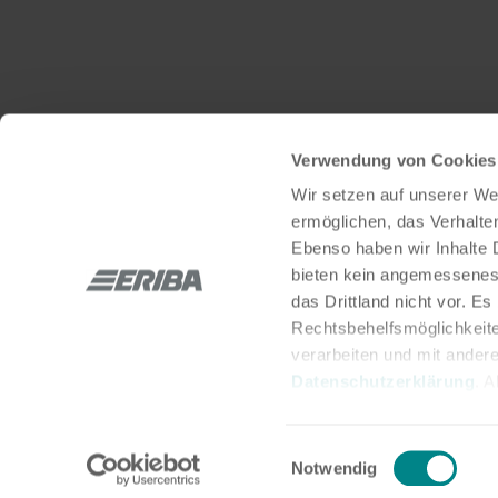
Verwendung von Cookies
Wir setzen auf unserer Web
ermöglichen, das Verhalt
Ebenso haben wir Inhalte D
bieten kein angemessenes 
Bleibe mit uns über soziale Netzwerke in Kontakt:
das Drittland nicht vor. E
Rechtsbehelfsmöglichkeite
verarbeiten und mit ander
Datenschutzerklärung
. 
aus, erteilen Sie uns Ihre
Einwilligung ist freiwillig
© 2026 Hymer GmbH & Co. KG
Impressum
Einwilligungsauswahl
Einstellungen widerrufen 
Notwendig
Herstellerinfo
der Webseite gesetzt, die 