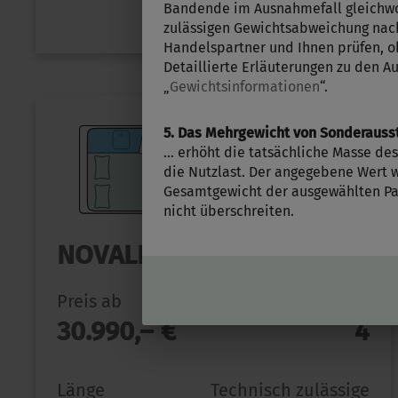
auswählen
Bandende im Ausnahmefall gleichwoh
zulässigen Gewichtsabweichung nach
Handelspartner und Ihnen prüfen, o
Detaillierte Erläuterungen zu den A
„
Gewichtsinformationen
“.
5. Das Mehrgewicht von Sonderauss
… erhöht die tatsächliche Masse des
die Nutzlast. Der angegebene Wert w
Gesamtgewicht der ausgewählten Pak
nicht überschreiten.
NOVALINE 485
Preis ab
Schlafplätze
30.990,– €
4
Länge
Technisch zulässige