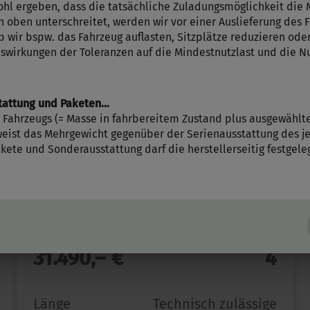
auswählen
l ergeben, dass die tatsächliche Zuladungsmöglichkeit die 
 oben unterschreitet, werden wir vor einer Auslieferung des
b wir bspw. das Fahrzeug auflasten, Sitzplätze reduzieren od
uswirkungen der Toleranzen auf die Mindestnutzlast und die Nu
tattung und Paketen…
 Fahrzeugs (= Masse in fahrbereitem Zustand plus ausgewählt
eist das Mehrgewicht gegenüber der Serienausstattung des je
ete und Sonderausstattung darf die herstellerseitig festgele
NOVALINE 495
Preis ab
Schlafplätze
31.490,– €
4
Länge
Technisch zulässige