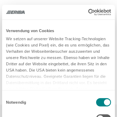
MODELLE
Suche
28 Treffer
Verwendung von Cookies
Wir setzen auf unserer Website Tracking-Technologien
(wie Cookies und Pixel) ein, die es uns ermöglichen, das
Verhalten der Webseitenbesucher auszuwerten und
unsere Reichweite zu messen. Ebenso haben wir Inhalte
Dritter auf der Website eingebettet, die ihren Sitz in den
USA haben. Die USA bieten kein angemessenes
1
2
3
Datenschutzniveau. Geeignete Garantien liegen für die
Datenübermittlung in das Drittland nicht vor. Es besteht
ein erhöhtes Risiko für Betroffene, da diesen
möglicherweise keine Rechtsbehelfsmöglichkeiten
Einwilligungsauswahl
zustehen. Eingesetzte Dienstleister können Daten für
Notwendig
eigene Zwecke verarbeiten und mit anderen Daten
zusammenführen. Weitere Informationen finden Sie in
Bleibe mit uns über soziale Netzwerke in Kontakt: