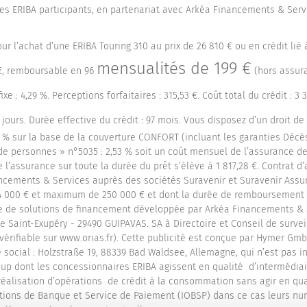
res ERIBA participants, en partenariat avec Arkéa Financements & Se
r l’achat d’une ERIBA Touring 310 au prix de 26 810 € ou en crédit lié
mensualités de 199 €
0 €, remboursable en 96
(hors assura
ixe : 4,29 %. Perceptions forfaitaires : 315,53 €. Coût total du crédit : 3 
jours. Durée effective du crédit : 97 mois. Vous disposez d’un droit de 
% sur la base de la couverture CONFORT (incluant les garanties Décès,
de personnes » n°5035 : 2,53 % soit un coût mensuel de l’assurance de
 l’assurance sur toute la durée du prêt s’élève à 1 817,28 €. Contrat
ncements & Services auprès des sociétés Suravenir et Suravenir Assur
 000 € et maximum de 250 000 € et dont la durée de remboursement var
 de solutions de financement développée par Arkéa Financements & S
e Saint-Exupéry - 29490 GUIPAVAS. SA à Directoire et Conseil de surve
(vérifiable sur www.orias.fr). Cette publicité est conçue par Hymer Gm
 social : Holzstraße 19, 88339 Bad Waldsee, Allemagne, qui n’est pas 
oup dont les concessionnaires ERIBA agissent en qualité d’intermédia
réalisation d’opérations de crédit à la consommation sans agir en qua
tions de Banque et Service de Paiement (IOBSP) dans ce cas leurs num