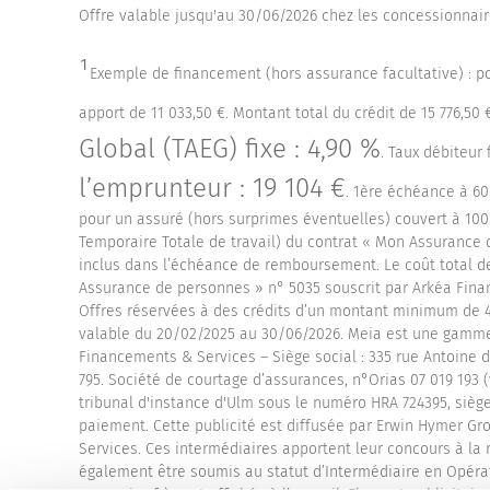
Offre valable jusqu'au 30/06/2026 chez les concessionnai
¹
Exemple de financement (hors assurance facultative) : pou
apport de 11 033,50 €. Montant total du crédit de 15 776,5
Global (TAEG) fixe : 4,90 %
. Taux débiteur f
l’emprunteur : 19 104 €
. 1ère échéance à 60 
pour un assuré (hors surprimes éventuelles) couvert à 100 
Temporaire Totale de travail) du contrat « Mon Assurance 
inclus dans l’échéance de remboursement. Le coût total de
Assurance de personnes » n° 5035 souscrit par Arkéa Fina
Offres réservées à des crédits d’un montant minimum de 4
valable du 20/02/2025 au 30/06/2026. Meia est une gamme
Financements & Services – Siège social : 335 rue Antoine d
795. Société de courtage d’assurances, n°Orias 07 019 193 
tribunal d'instance d'Ulm sous le numéro HRA 724395, siège
paiement. Cette publicité est diffusée par Erwin Hymer Gr
Services. Ces intermédiaires apportent leur concours à la 
également être soumis au statut d’Intermédiaire en Opéra