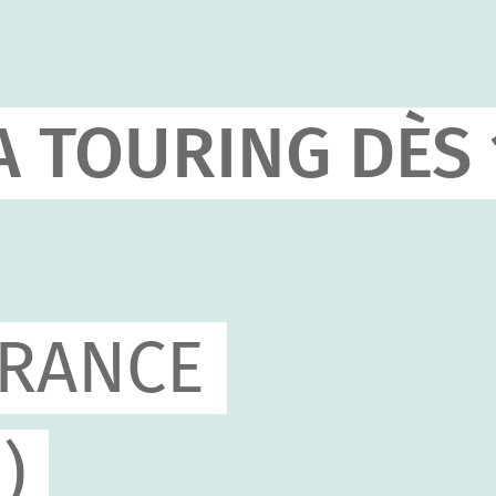
A TOURING DÈS 
URANCE
)