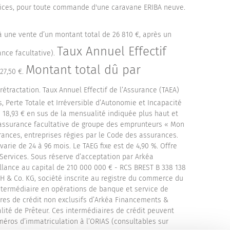
rvices, pour toute commande d'une caravane ERIBA neuve.
 à une vente d’un montant total de 26 810 €, après un
Taux Annuel Effectif
nce facultative).
Montant total dû par
327,50 €.
rétractation. Taux Annuel Effectif de l’Assurance (TAEA)
 Perte Totale et Irréversible d’Autonomie et Incapacité
 18,93 € en sus de la mensualité indiquée plus haut et
 d’assurance facultative de groupe des emprunteurs « Mon
ances, entreprises régies par le Code des assurances.
ie de 24 à 96 mois. Le TAEG fixe est de 4,90 %. Offre
ervices. Sous réserve d’acceptation par Arkéa
illance au capital de 210 000 000 € - RCS BREST B 338 138
bH & Co. KG, société inscrite au registre du commerce du
intermédiaire en opérations de banque et service de
ires de crédit non exclusifs d’Arkéa Financements &
lité de Prêteur. Ces intermédiaires de crédit peuvent
éros d’immatriculation à l’ORIAS (consultables sur