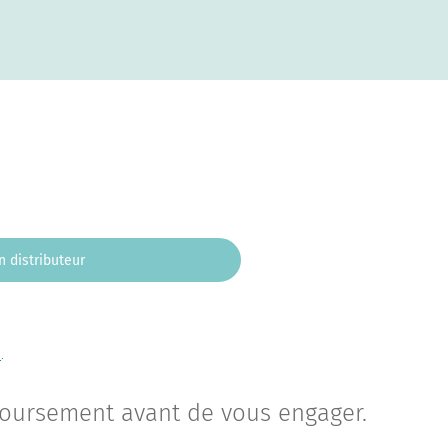
n distributeur
é
.
mboursement avant de vous engager.