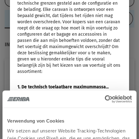
Configuratie laden
technische grenzen gesteld aan de configuratie en
de belading. Elke caravan is ontworpen voor een
bepaald gewicht, dat tijdens het rijden niet mag
INDELING
worden overschreden. Voor kopers van een caravan
roept dit de vraag op: hoe moet ik mijn voertuig zo
configureren dat er bagage en accessoires in
passen die aan mijn behoeften voldoen, zonder dat
INDELING
het voertuig dit maximumgewicht overschrijdt? Om
deze beslissing gemakkelijker voor u te maken,
geven we u hieronder enkele tips die vooral
belangrijk zijn bij het kiezen van uw voertuig uit ons
assortiment:
1. De technisch toelaatbare maximummassa...
... is een door de fabrikant vastgestelde waarde die
het voertuig ook in beladen toestand niet mag
overschrijden. ERIBA specificeert een bovengrens
voor het voertuig op basis van de indeling, die kan
FEELING 425
variëren van indeling tot indeling (bijv. 1.600 kg,
Verwendung von Cookies
1.700 kg). U vindt de overeenkomstige informatie
Prijs vanaf
Slaapplaatsen
voor elke indeling in de technische gegevens.
Wir setzen auf unserer Website Tracking-Technologien
€ 30.490,–
3 - 5
(wie Cookies und Pixel) ein, die es uns ermöglichen, das