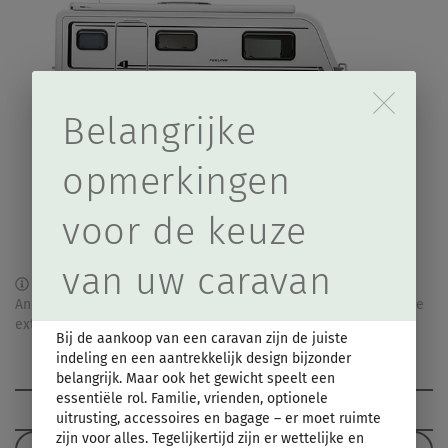
Durch Scrolling wird d
Belangrijke
opmerkingen
voor de keuze
van uw caravan
Dit is een voorbeeldfoto van de buitenkant van deze serie.
Andere plattegronden kunnen afwijken. Illustratie kan optionele
extra’s bevatten.
Bij de aankoop van een caravan zijn de juiste
indeling en een aantrekkelijk design bijzonder
Overzicht modellen
belangrijk. Maar ook het gewicht speelt een
essentiële rol. Familie, vrienden, optionele
Standaard inbegrepen
uitrusting, accessoires en bagage – er moet ruimte
zijn voor alles. Tegelijkertijd zijn er wettelijke en