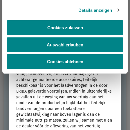
in de verkoopdocumenten. Het aantal
Ablehnen, werden nur die notwendigen Cookies auf der
slaapplaatsen kan worden vergroot (bijv. 3-persoons
Webseite gesetzt, die für den störungsfreien Betrieb der
Details anzeigen
stapelbed) of verkleind (bijv. sideboard in plaats
Lengte
Technisch toelaatbare maximummassa
Webseite und die Ermöglichung der Seitennavigation
van zithoek) door optionele uitrusting te kiezen.
6,64 m
1300 kg
erforderlich sind.
Cookies zulassen
4. De door de fabrikant opgegeven afmetingen voor
Indeling kiezen
optionele uitrusting...
Auswahl erlauben
... is een door ERIBA per indeling vastgestelde
waarde voor de maximale massa van de optionele
uitrusting die kan worden besteld. Deze beperking is
Cookies ablehnen
bedoeld om ervoor te zorgen dat de minimale
nuttige massa, dat wil zeggen de wettelijk
voorgeschreven vrije massa voor bagage en
achteraf gemonteerde accessoires, feitelijk
beschikbaar is voor het laadvermogen in de door
ERIBA geleverde voertuigen. Indien in uitzonderlijke
gevallen uit de weging van uw voertuig aan het
einde van de productielijn blijkt dat het feitelijk
laadvermorgen door een toelaatbare
FEELING 470
gewichtsafwijking naar boven lager is dan de
minimale nuttige massa, zullen wij samen met u en
de dealer vóór de aflevering van het voertuig
Prijs vanaf
Slaapplaatsen