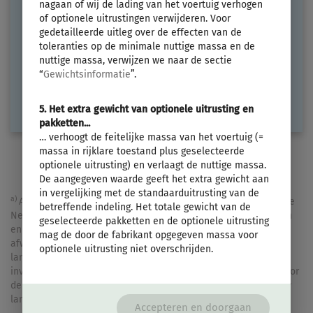
nagaan of wij de lading van het voertuig verhogen
€ 31.240,–
3 - 5
of optionele uitrustingen verwijderen. Voor
gedetailleerde uitleg over de effecten van de
Lengte
Technisch toelaatbare maximummassa
toleranties op de minimale nuttige massa en de
6,44 m
1300 kg
nuttige massa, verwijzen we naar de sectie
“
Gewichtsinformatie
”.
uitgezocht
5. Het extra gewicht van optionele uitrusting en
pakketten...
… verhoogt de feitelijke massa van het voertuig (=
massa in rijklare toestand plus geselecteerde
optionele uitrusting) en verlaagt de nuttige massa.
De aangegeven waarde geeft het extra gewicht aan
in vergelijking met de standaarduitrusting van de
a)
Alle prijzen zijn adviesverkoopprijzen in EUR, gebaseerd op de
betreffende indeling. Het totale gewicht van de
Nederlandse verkoopprijzen inclusief de onvermijdbare kosten
geselecteerde pakketten en de optionele uitrusting
en kosten voor transport. Prijzen in andere landen kunnen
mag de door de fabrikant opgegeven massa voor
afwijken als gevolg van valuta, landspecifieke BTW,
optionele uitrusting niet overschrijden.
landspecifieke specificaties, on-the-roadheffingen of
invoerrechten. Neem contact op met uw plaatselijke dealer voor
de toepasselijke prijzen, belastingen en invoerrechten voor uw
land.
Accepteren en doorgaan