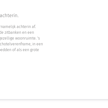
achterin.
rnamelijk achterin af.
de zitbanken en een
gezellige woonruimte. 's
schotelverenframe, in een
bedden of als een grote