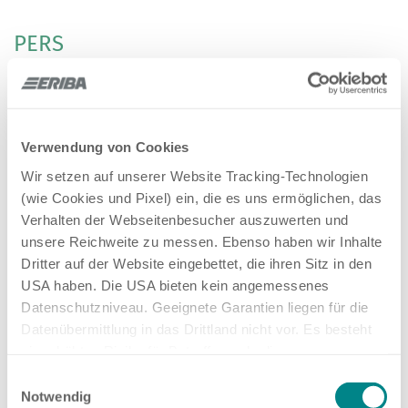
PERS
17-01-2026
ERIBA Quickstart Videos voor Caravans
Verwendung von Cookies
& Camper Vans: Voor de perfecte start
Wir setzen auf unserer Website Tracking-Technologien
van jouw avontuur!
(wie Cookies und Pixel) ein, die es uns ermöglichen, das
Verhalten der Webseitenbesucher auszuwerten und
10-04-2026
unsere Reichweite zu messen. Ebenso haben wir Inhalte
Dritter auf der Website eingebettet, die ihren Sitz in den
USA haben. Die USA bieten kein angemessenes
VOORRAAD ZOEKEN Ga nu aan de slag
Datenschutzniveau. Geeignete Garantien liegen für die
Datenübermittlung in das Drittland nicht vor. Es besteht
28-04-2025
ein erhöhtes Risiko für Betroffene, da diesen
möglicherweise keine Rechtsbehelfsmöglichkeiten
Einwilligungsauswahl
zustehen. Eingesetzte Dienstleister können Daten für
Notwendig
Hartelijk dank voor uw aanvraag!