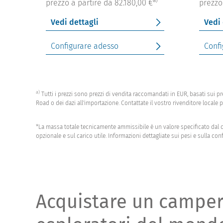
prezzo a partire da 82.180,00 €
prezzo
Vedi dettagli
Vedi 
Configurare adesso
Confi
a)
Tutti i prezzi sono prezzi di vendita raccomandati in EUR, basati sui prez
Road o dei dazi all'importazione. Contattate il vostro rivenditore locale pe
*La massa totale tecnicamente ammissibile è un valore specificato dal co
opzionale e sul carico utile. Informazioni dettagliate sui pesi e sulla con
Acquistare un camperv