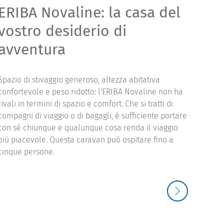
ERIBA Novaline: la casa del
ER
vostro desiderio di
fun
avventura
un
Spazio di stivaggio generoso, altezza abitativa
Moder
confortevole e peso ridotto: l'ERIBA Novaline non ha
di vi
rivali in termini di spazio e comfort. Che si tratti di
class
compagni di viaggio o di bagagli, è sufficiente portare
innov
con sé chiunque e qualunque cosa renda il viaggio
nella 
più piacevole. Questa caravan può ospitare fino a
dettag
cinque persone.
Conne