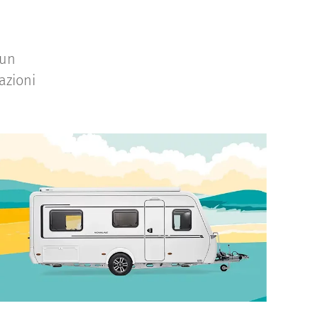
 un
azioni