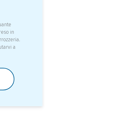
uante
reso in
rrozzeria.
utarvi a