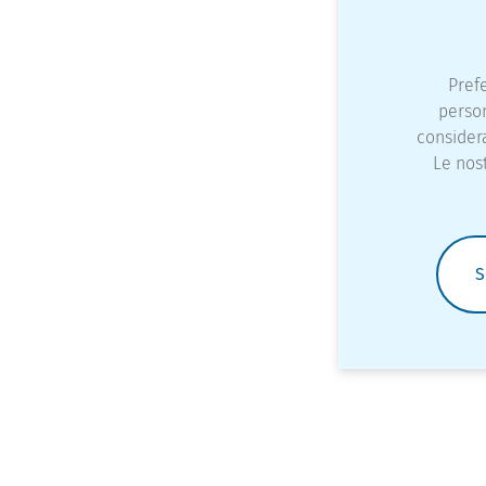
Pref
person
considera
Le nost
S