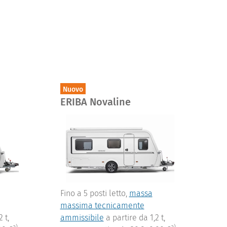
Nuovo
ERIBA Novaline
Fino a 5 posti letto,
massa
massima tecnicamente
 t,
ammissibile
a partire da 1,2 t,
a)
a)