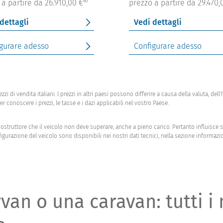
 a partire da 26.910,00 €
prezzo a partire da 29.470,
dettagli
Vedi dettagli
gurare adesso
Configurare adesso
zi di vendita italiani. I prezzi in altri paesi possono differire a causa della valuta, dell
r conoscere i prezzi, le tasse e i dazi applicabili nel vostro Paese.
struttore che il veicolo non deve superare, anche a pieno carico. Pertanto influisce su
figurazione del veicolo sono disponibili nei nostri dati tecnici, nella sezione informazio
an o una caravan: tutti i 