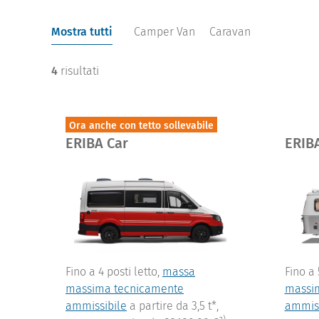
Mostra tutti
Camper Van
Caravan
4
risultati
Ora anche con tetto sollevabile
ERIBA Car
ERIB
Fino a 4 posti letto,
massa
Fino a 
massima tecnicamente
massi
ammissibile
a partire da 3,5 t*,
ammiss
a)