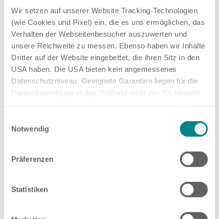
Wir setzen auf unserer Website Tracking-Technologien
(wie Cookies und Pixel) ein, die es uns ermöglichen, das
Verhalten der Webseitenbesucher auszuwerten und
unsere Reichweite zu messen. Ebenso haben wir Inhalte
Dritter auf der Website eingebettet, die ihren Sitz in den
USA haben. Die USA bieten kein angemessenes
Datenschutzniveau. Geeignete Garantien liegen für die
Datenübermittlung in das Drittland nicht vor. Es besteht
ein erhöhtes Risiko für Betroffene, da diesen
möglicherweise keine Rechtsbehelfsmöglichkeiten
Einwilligungsauswahl
zustehen. Eingesetzte Dienstleister können Daten für
Notwendig
eigene Zwecke verarbeiten und mit anderen Daten
zusammenführen. Weitere Informationen finden Sie in
Präferenzen
unserer
Datenschutzerklärung
. Akzeptieren Sie oder
wählen Sie einzelne Cookies/Dienste in den
Einstellungen aus, erteilen Sie uns Ihre Einwilligung zur
Statistiken
Verarbeitung Ihrer Daten zu den genannten Zwecken. Die
Einwilligung ist freiwillig, für den Besuch der Website