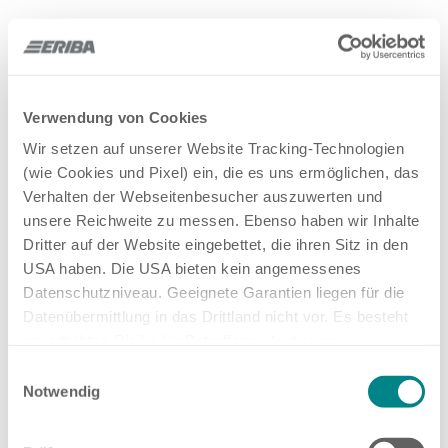
Verwendung von Cookies
Wir setzen auf unserer Website Tracking-Technologien
(wie Cookies und Pixel) ein, die es uns ermöglichen, das
Verhalten der Webseitenbesucher auszuwerten und
unsere Reichweite zu messen. Ebenso haben wir Inhalte
Dritter auf der Website eingebettet, die ihren Sitz in den
USA haben. Die USA bieten kein angemessenes
Datenschutzniveau. Geeignete Garantien liegen für die
Datenübermittlung in das Drittland nicht vor. Es besteht
ein erhöhtes Risiko für Betroffene, da diesen
möglicherweise keine Rechtsbehelfsmöglichkeiten
Einwilligungsauswahl
zustehen. Eingesetzte Dienstleister können Daten für
Notwendig
eigene Zwecke verarbeiten und mit anderen Daten
zusammenführen. Weitere Informationen finden Sie in