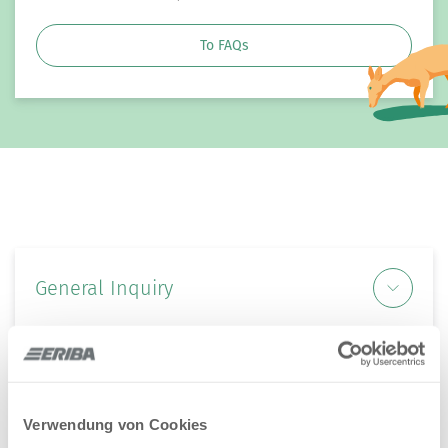
To FAQs
General Inquiry
Service Inquiry
General Inquiry
Verwendung von Cookies
Your
dealer
is the first point of contact for sales advice