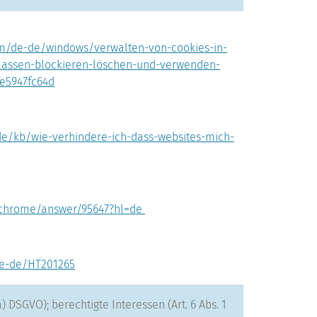
com/de-de/windows/verwalten-von-cookies-in-
ulassen-blockieren-löschen-und-verwenden-
e5947fc64d
/de/kb/wie-verhindere-ich-dass-websites-mich-
m/chrome/answer/95647?hl=de
de-de/HT201265
. a) DSGVO); berechtigte Interessen (Art. 6 Abs. 1