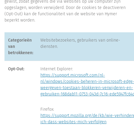
gewist, zodat gegevens die via websites op uw computer zijn
opgeslagen, worden verwijderd. Door de cookies te deactiveren
(Opt-Out) kan de functionaliteit van de website van Hymer
beperkt worden.
Categorieën
Websitebezoekers, gebruikers van online-
van
diensten.
betrokkenen:
Opt-Out:
Internet Explorer:
https://support.microsoft.com/nl-
nl/windows/cookies-beheren-in-microsoft-edge
weergeven-toestaan-blokkeren-verwijderen-en-
gebruiken-168dab11-0753-043d-7c16-ede5947fc64
Firefox:
https://support.mozilla.org/de/kb/wie-verhinder
ich-dass-websites-mich-verfolgen