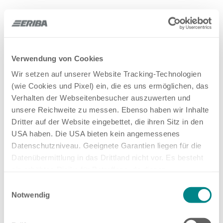
Categorieën
Gebruiksgegevens (bijv. toegangstijden),
gegevens:
meta- en communicatiegegevens (bijv.
apparaatinformatie, IP-adressen),
contactgegevens (bijv. e-mailadres),
Verwendung von Cookies
inhoudsgegevens (bijv. tekstuele informatie)
Wir setzen auf unserer Website Tracking-Technologien
(wie Cookies und Pixel) ein, die es uns ermöglichen, das
Redenen van
Ondersteuning bij webanalyse en -
Verhalten der Webseitenbesucher auszuwerten und
de
optimalisatie, analyse van het
unsere Reichweite zu messen. Ebenso haben wir Inhalte
verwerking:
gebruiksgedrag op de website (website-
Dritter auf der Website eingebettet, die ihren Sitz in den
interactie) voor weboptimalisatie en
USA haben. Die USA bieten kein angemessenes
bereikmeting, controle van de
bezettingsgraad van de website
Datenschutzniveau. Geeignete Garantien liegen für die
Datenübermittlung in das Drittland nicht vor. Es besteht
ein erhöhtes Risiko für Betroffene, da diesen
Wettelijke
Rechtmatig belang (art. 6 lid 1 sub f) AVG)
möglicherweise keine Rechtsbehelfsmöglichkeiten
grondslagen:
Einwilligungsauswahl
zustehen. Eingesetzte Dienstleister können Daten für
Notwendig
eigene Zwecke verarbeiten und mit anderen Daten
Rechtmatige
Ondersteuning en support bij websitebeheer
zusammenführen. Weitere Informationen finden Sie in
belangen:
door middel van hoge vakkennis, efficiëntie