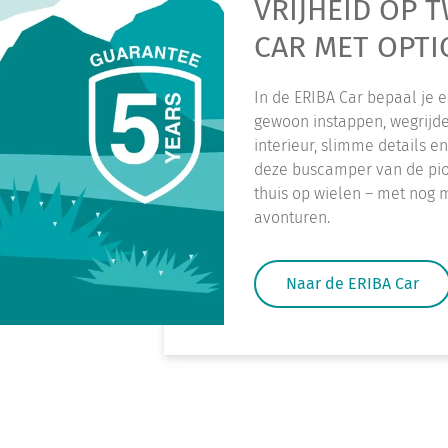
VRIJHEID OP T
CAR MET OPTI
In de ERIBA Car bepaal je 
gewoon instappen, wegrijden
interieur, slimme details 
deze buscamper van de pio
thuis op wielen – met nog 
avonturen.
Naar de ERIBA Car