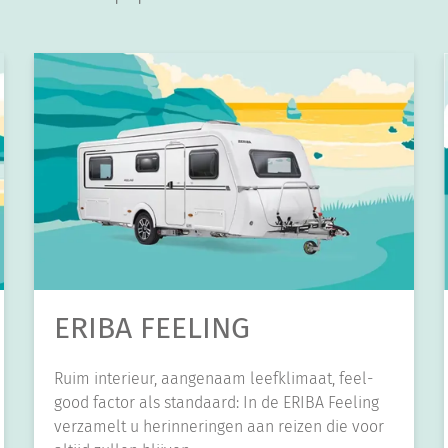
ERIBA FEELING
Ruim interieur, aangenaam leefklimaat, feel-
good factor als standaard: In de ERIBA Feeling
verzamelt u herinneringen aan reizen die voor