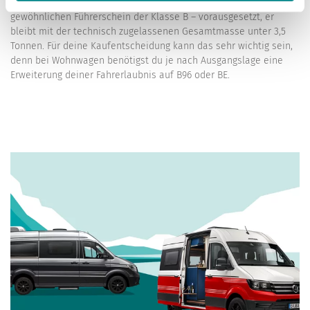
Fahren kanst du einen Camper Van normalerweise mit dem
gewöhnlichen Führerschein der Klasse B – vorausgesetzt, er
bleibt mit der technisch zugelassenen Gesamtmasse unter 3,5
Tonnen. Für deine Kaufentscheidung kann das sehr wichtig sein,
denn bei Wohnwagen benötigst du je nach Ausgangslage eine
Erweiterung deiner Fahrerlaubnis auf B96 oder BE.