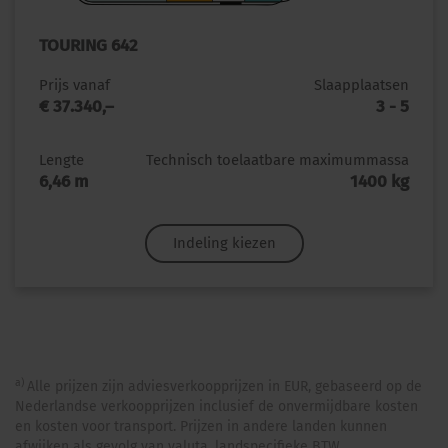
TOURING 642
Prijs vanaf
Slaapplaatsen
€ 37.340,–
3 - 5
Lengte
Technisch toelaatbare maximummassa
6,46 m
1400 kg
Indeling kiezen
a)
Alle prijzen zijn adviesverkoopprijzen in EUR, gebaseerd op de
Nederlandse verkoopprijzen inclusief de onvermijdbare kosten
en kosten voor transport. Prijzen in andere landen kunnen
afwijken als gevolg van valuta, landspecifieke BTW,