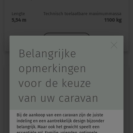
Lengte
Technisch toelaatbare maximummassa
5,54 m
1100 kg
Indeling kiezen
Durch Scrolling wird d
Belangrijke
opmerkingen
voor de keuze
van uw caravan
Bij de aankoop van een caravan zijn de juiste
TOURING 430
indeling en een aantrekkelijk design bijzonder
belangrijk. Maar ook het gewicht speelt een
Prijs vanaf
Slaapplaatsen
essentiële rol. Familie, vrienden, optionele