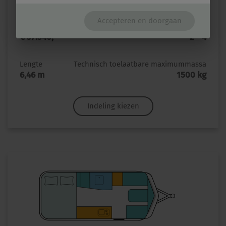
TOURING 620
Accepteren en doorgaan
Prijs vanaf
Slaapplaatsen
€ 37.340,–
2 - 4
Lengte
Technisch toelaatbare maximummassa
6,46 m
1500 kg
Indeling kiezen