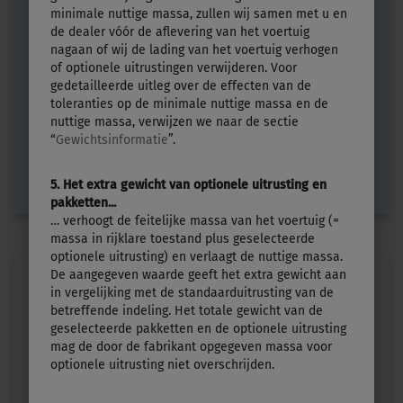
minimale nuttige massa, zullen wij samen met u en
de dealer vóór de aflevering van het voertuig
Prijs vanaf
Slaapplaatsen
nagaan of wij de lading van het voertuig verhogen
€ 32.240,–
3
of optionele uitrustingen verwijderen. Voor
gedetailleerde uitleg over de effecten van de
Lengte
Technisch toelaatbare maximummassa
toleranties op de minimale nuttige massa en de
5,99 m
1300 kg
nuttige massa, verwijzen we naar de sectie
“
Gewichtsinformatie
”.
uitgezocht
5. Het extra gewicht van optionele uitrusting en
pakketten...
… verhoogt de feitelijke massa van het voertuig (=
massa in rijklare toestand plus geselecteerde
optionele uitrusting) en verlaagt de nuttige massa.
De aangegeven waarde geeft het extra gewicht aan
in vergelijking met de standaarduitrusting van de
betreffende indeling. Het totale gewicht van de
geselecteerde pakketten en de optionele uitrusting
mag de door de fabrikant opgegeven massa voor
optionele uitrusting niet overschrijden.