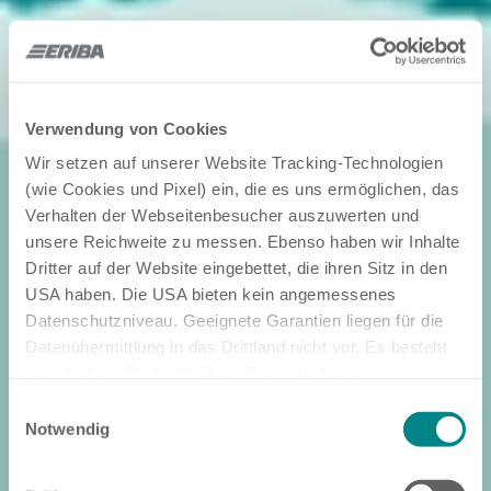
Verwendung von Cookies
Wir setzen auf unserer Website Tracking-Technologien
(wie Cookies und Pixel) ein, die es uns ermöglichen, das
Verhalten der Webseitenbesucher auszuwerten und
unsere Reichweite zu messen. Ebenso haben wir Inhalte
Dritter auf der Website eingebettet, die ihren Sitz in den
USA haben. Die USA bieten kein angemessenes
Datenschutzniveau. Geeignete Garantien liegen für die
Datenübermittlung in das Drittland nicht vor. Es besteht
ein erhöhtes Risiko für Betroffene, da diesen
möglicherweise keine Rechtsbehelfsmöglichkeiten
Einwilligungsauswahl
zustehen. Eingesetzte Dienstleister können Daten für
Notwendig
eigene Zwecke verarbeiten und mit anderen Daten
zusammenführen. Weitere Informationen finden Sie in