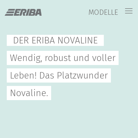
MODELLE
DER ERIBA NOVALINE
Wendig, robust und voller
Leben! Das Platzwunder
Novaline.